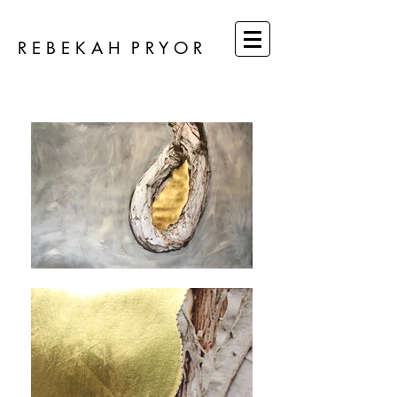
R E B E K A H P R Y O R